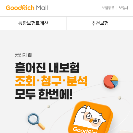
보험종류
보험사
통합보험료계산
추천보험