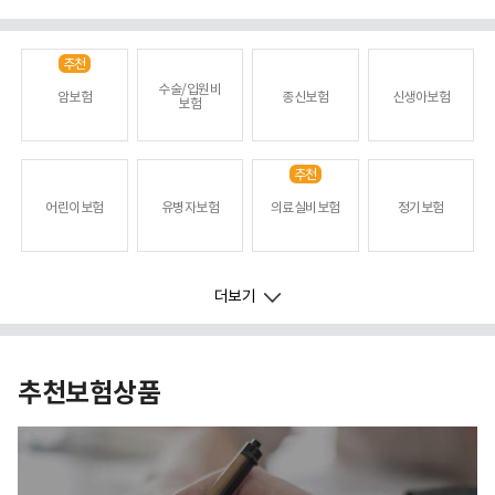
추천
수술/입원비
암보험
종신보험
신생아보험
보험
추천
어린이보험
유병자보험
의료실비보험
정기보험
NEW
더보기
운전자보험
주택화재
간병인사용보험
연금/연금저축보험
상해보험
보험
추천보험상품
변액보험
치아보험
치매보험
보장분석
변액연금